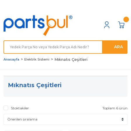
Türkiye'nin her noktasına
Hızlı Kargo
ARA
Mıknatıs Çeşitleri
Anasayfa
Elektrik Sistemi
Mıknatıs Çeşitleri
Stoktakiler
Toplam 6 ürün