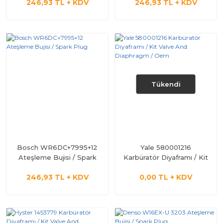
246,93 TL + KDV
246,93 TL + KDV
Tükendi
Bosch WR6DC+7995+12
Yale 580001216
Ateşleme Bujisi / Spark
Karbüratör Diyaframı / Kit
Plug
Valve And Diaphragm /
246,93 TL + KDV
0,00 TL + KDV
Oem