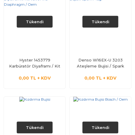
Tükendi
Tükendi
Hyster 1453779
Denso W16EX-U 3203
Karbüratör Diyaframı / Kit
Ateşleme Bujisi / Spark
Valve And Diaphragm /
Plug
0,00 TL + KDV
0,00 TL + KDV
Oem
Tükendi
Tükendi