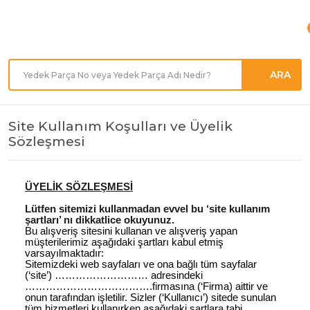
Türkiye'nin her noktasına
Hızlı Kargo
ARA
Site Kullanım Koşulları ve Üyelik
Sözleşmesi
ÜYELİK SÖZLEŞMESİ
Lütfen sitemizi kullanmadan evvel bu ‘site kullanım
şartları’ nı dikkatlice okuyunuz.
Bu alışveriş sitesini kullanan ve alışveriş yapan
müşterilerimiz aşağıdaki şartları kabul etmiş
varsayılmaktadır:
Sitemizdeki web sayfaları ve ona bağlı tüm sayfalar
(‘site’) ……………………… adresindeki
……………………………….firmasına (‘Firma) aittir ve
onun tarafından işletilir. Sizler (‘Kullanıcı’) sitede sunulan
tüm hizmetleri kullanırken aşağıdaki şartlara tabi