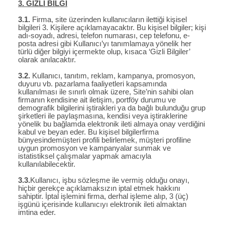
3. GİZLİ BİLGİ
3.1.
Firma, site üzerinden kullanıcıların ilettiği kişisel
bilgileri 3. Kişilere açıklamayacaktır. Bu kişisel bilgiler; kişi
adı-soyadı, adresi, telefon numarası, cep telefonu, e-
posta adresi gibi Kullanıcı’yı tanımlamaya yönelik her
türlü diğer bilgiyi içermekte olup, kısaca ‘Gizli Bilgiler’
olarak anılacaktır.
3.2.
Kullanıcı, tanıtım, reklam, kampanya, promosyon,
duyuru vb. pazarlama faaliyetleri kapsamında
kullanılması ile sınırlı olmak üzere, Site’nin sahibi olan
firmanın kendisine ait iletişim, portföy durumu ve
demografik bilgilerini iştirakleri ya da bağlı bulunduğu grup
şirketleri ile paylaşmasına, kendisi veya iştiraklerine
yönelik bu bağlamda elektronik ileti almaya onay verdiğini
kabul ve beyan eder. Bu kişisel bilgilerfirma
bünyesindemüşteri profili belirlemek, müşteri profiline
uygun promosyon ve kampanyalar sunmak ve
istatistiksel çalışmalar yapmak amacıyla
kullanılabilecektir.
3.3.
Kullanıcı, işbu sözleşme ile vermiş olduğu onayı,
hiçbir gerekçe açıklamaksızın iptal etmek hakkını
sahiptir. İptal işlemini firma, derhal işleme alıp, 3 (üç)
işgünü içerisinde kullanıcıyı elektronik ileti almaktan
imtina eder.