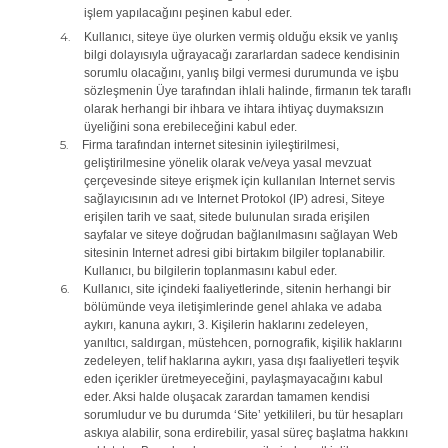
işlem yapılacağını peşinen kabul eder.
4.
Kullanıcı, siteye üye olurken vermiş olduğu eksik ve yanlış
bilgi dolayısıyla uğrayacağı zararlardan sadece kendisinin
sorumlu olacağını, yanlış bilgi vermesi durumunda ve işbu
sözleşmenin Üye tarafından ihlali halinde, firmanın tek taraflı
olarak herhangi bir ihbara ve ihtara ihtiyaç duymaksızın
üyeliğini sona erebileceğini kabul eder.
5.
Firma tarafından internet sitesinin iyileştirilmesi,
geliştirilmesine yönelik olarak ve/veya yasal mevzuat
çerçevesinde siteye erişmek için kullanılan Internet servis
sağlayıcısının adı ve Internet Protokol (IP) adresi, Siteye
erişilen tarih ve saat, sitede bulunulan sırada erişilen
sayfalar ve siteye doğrudan bağlanılmasını sağlayan Web
sitesinin Internet adresi gibi birtakım bilgiler toplanabilir.
Kullanıcı, bu bilgilerin toplanmasını kabul eder.
6.
Kullanıcı, site içindeki faaliyetlerinde, sitenin herhangi bir
bölümünde veya iletişimlerinde genel ahlaka ve adaba
aykırı, kanuna aykırı, 3. Kişilerin haklarını zedeleyen,
yanıltıcı, saldırgan, müstehcen, pornografik, kişilik haklarını
zedeleyen, telif haklarına aykırı, yasa dışı faaliyetleri teşvik
eden içerikler üretmeyeceğini, paylaşmayacağını kabul
eder. Aksi halde oluşacak zarardan tamamen kendisi
sorumludur ve bu durumda ‘Site’ yetkilileri, bu tür hesapları
askıya alabilir, sona erdirebilir, yasal süreç başlatma hakkını