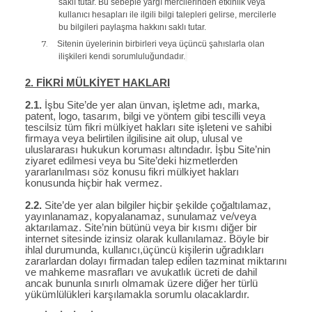
saklı tutar. Bu sebeple yargı mercilerinden etkinlik veya
kullanıcı hesapları ile ilgili bilgi talepleri gelirse, mercilerle
bu bilgileri paylaşma hakkını saklı tutar.
7.
Sitenin üyelerinin birbirleri veya üçüncü şahıslarla olan
ilişkileri kendi sorumluluğundadır.
2. FİKRİ MÜLKİYET HAKLARI
2.1.
İşbu Site’de yer alan ünvan, işletme adı, marka,
patent, logo, tasarım, bilgi ve yöntem gibi tescilli veya
tescilsiz tüm fikri mülkiyet hakları site işleteni ve sahibi
firmaya veya belirtilen ilgilisine ait olup, ulusal ve
uluslararası hukukun koruması altındadır. İşbu Site’nin
ziyaret edilmesi veya bu Site’deki hizmetlerden
yararlanılması söz konusu fikri mülkiyet hakları
konusunda hiçbir hak vermez.
2.2.
Site’de yer alan bilgiler hiçbir şekilde çoğaltılamaz,
yayınlanamaz, kopyalanamaz, sunulamaz ve/veya
aktarılamaz. Site’nin bütünü veya bir kısmı diğer bir
internet sitesinde izinsiz olarak kullanılamaz. Böyle bir
ihlal durumunda, kullanıcı,üçüncü kişilerin uğradıkları
zararlardan dolayı firmadan talep edilen tazminat miktarını
ve mahkeme masrafları ve avukatlık ücreti de dahil
ancak bununla sınırlı olmamak üzere diğer her türlü
yükümlülükleri karşılamakla sorumlu olacaklardır.