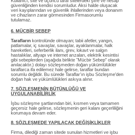
Kullanıcı, site ve üçüncü taraf sitelerdeki şifre ve hesap
güvenliğinden kendisi sorumludur. Aksi halde oluşacak
veri kayıplarından ve güvenlik ihlallerinden veya donanım
ve cihazların zarar görmesinden Firmasorumlu
tutulamaz.
6. MÜCBİR SEBEP
Tarafların
kontrolünde olmayan; tabii afetler, yangın,
patlamalar, iç savaşlar, savaşlar, ayaklanmalar, halk
hareketleri, seferberlik ilanı, grev, lokavt ve salgın
hastalıklar, altyapı ve internet arızaları, elektrik kesintisi
gibi sebeplerden (aşağıda birlikte "Mücbir Sebep” olarak
anılacaktır.) dolayı sözleşmeden doğan yükümlülükler
taraflarca ifa edilemez hale gelirse, taraflar bundan
sorumlu değildir. Bu sürede Taraflar’ın işbu Sözleşme’den
doğan hak ve yükümlülükleri askıya alınır.
7. SÖZLEŞMENİN BÜTÜNLÜĞÜ VE
UYGULANABİLİRLİK
İşbu sözleşme şartlarından biri, kısmen veya tamamen
geçersiz hale gelirse, sözleşmenin geri kalanı geçerliliğini
korumaya devam eder.
8. SÖZLEŞMEDE YAPILACAK DEĞİŞİKLİKLER
Firma, dilediği zaman sitede sunulan hizmetleri ve işbu