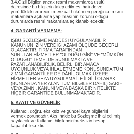
3.4.
Gizli Bilgiler, ancak resmi makamlarca usulü
dairesinde bu bilgilerin talep edilmesi halinde ve
yürürlükteki emredici mevzuat hükümleri gereğince resmi
makamlara açıklama yapılmasının zorunlu olduğu
durumlarda resmi makamlara açıklanabilecektir.
4. GARANTİ VERMEME:
İŞBU SÖZLEŞME MADDESİ UYGULANABİLİR
KANUNUN İZİN VERDİĞİ AZAMİ ÖLÇÜDE GEÇERLİ
OLACAKTIR. FİRMA TARAFINDAN
SUNULAN HİZMETLER "OLDUĞU GİBİ” VE "MÜMKÜN
OLDUĞU” TEMELDE SUNULMAKTA VE
PAZARLANABİLİRLİK, BELİRLİ BİR AMACA
UYGUNLUK VEYA İHLAL ETMEME KONUSUNDA TÜM
ZIMNİ GARANTİLER DE DÂHİL OLMAK ÜZERE
HİZMETLER VEYA UYGULAMA İLE İLGİLİ OLARAK
(BUNLARDA YER ALAN TÜM BİLGİLER DÂHİL) SARİH
VEYA ZIMNİ, KANUNİ VEYA BAŞKA BİR NİTELİKTE
HİÇBİR GARANTİDE BULUNMAMAKTADIR.
5. KAYIT VE GÜVENLİK
Kullanıcı, doğru, eksiksiz ve güncel kayıt bilgilerini
vermek zorundadır. Aksi halde bu Sözleşme ihlal edilmiş
sayılacak ve Kullanıcı bilgilendirilmeksizin hesap
kapatılabilecektir.