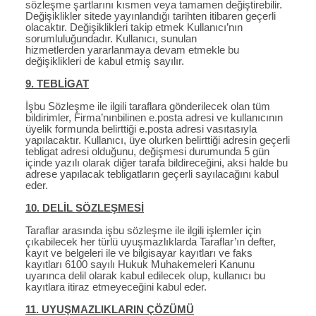
sözleşme şartlarını kısmen veya tamamen değiştirebilir.
Değişiklikler sitede yayınlandığı tarihten itibaren geçerli
olacaktır. Değişiklikleri takip etmek Kullanıcı’nın
sorumluluğundadır. Kullanıcı, sunulan
hizmetlerden yararlanmaya devam etmekle bu
değişiklikleri de kabul etmiş sayılır.
9. TEBLİGAT
İşbu Sözleşme ile ilgili taraflara gönderilecek olan tüm
bildirimler, Firma’nınbilinen e.posta adresi ve kullanıcının
üyelik formunda belirttiği e.posta adresi vasıtasıyla
yapılacaktır. Kullanıcı, üye olurken belirttiği adresin geçerli
tebligat adresi olduğunu, değişmesi durumunda 5 gün
içinde yazılı olarak diğer tarafa bildireceğini, aksi halde bu
adrese yapılacak tebligatların geçerli sayılacağını kabul
eder.
10. DELİL SÖZLEŞMESİ
Taraflar arasında işbu sözleşme ile ilgili işlemler için
çıkabilecek her türlü uyuşmazlıklarda Taraflar’ın defter,
kayıt ve belgeleri ile ve bilgisayar kayıtları ve faks
kayıtları 6100 sayılı Hukuk Muhakemeleri Kanunu
uyarınca delil olarak kabul edilecek olup, kullanıcı bu
kayıtlara itiraz etmeyeceğini kabul eder.
11. UYUŞMAZLIKLARIN ÇÖZÜMÜ