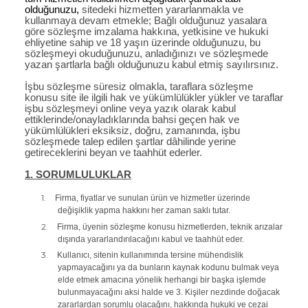
olduğunuzu,
sitedeki hizmetten yararlanmakla ve
kullanmaya devam etmekle; Bağlı olduğunuz yasalara
göre sözleşme imzalama hakkına, yetkisine ve hukuki
ehliyetine sahip ve 18 yaşın üzerinde olduğunuzu, bu
sözleşmeyi okuduğunuzu, anladığınızı ve sözleşmede
yazan şartlarla bağlı olduğunuzu kabul etmiş sayılırsınız.
İşbu sözleşme süresiz olmakla, taraflara sözleşme
konusu site ile ilgili hak ve yükümlülükler yükler ve taraflar
işbu sözleşmeyi online veya yazık olarak kabul
ettiklerinde/onayladıklarında bahsi geçen hak ve
yükümlülükleri eksiksiz, doğru, zamanında, işbu
sözleşmede talep edilen şartlar dâhilinde yerine
getireceklerini beyan ve taahhüt ederler.
1. SORUMLULUKLAR
1.
Firma, fiyatlar ve sunulan ürün ve hizmetler üzerinde
değişiklik yapma hakkını her zaman saklı tutar.
2.
Firma, üyenin sözleşme konusu hizmetlerden, teknik arızalar
dışında yararlandırılacağını kabul ve taahhüt eder.
3.
Kullanıcı, sitenin kullanımında tersine mühendislik
yapmayacağını ya da bunların kaynak kodunu bulmak veya
elde etmek amacına yönelik herhangi bir başka işlemde
bulunmayacağını aksi halde ve 3. Kişiler nezdinde doğacak
zararlardan sorumlu olacağını, hakkında hukuki ve cezai