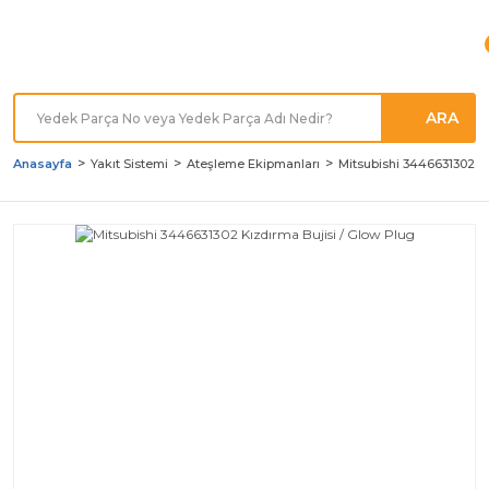
Türkiye'nin her noktasına
Hızlı Kargo
ARA
Anasayfa
Yakıt Sistemi
Ateşleme Ekipmanları
Mitsubishi 3446631302 Kı