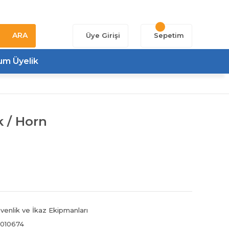
ARA
Üye Girişi
Sepetim
um Üyelik
 / Horn
venlik ve İkaz Ekipmanları
010674