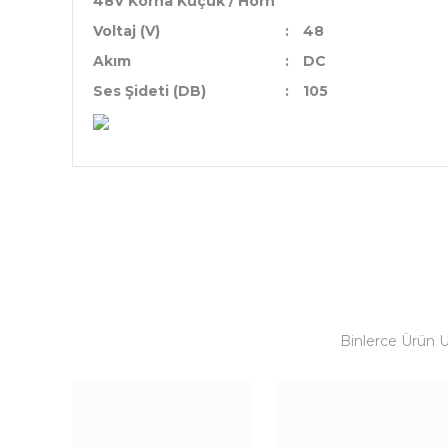
48V Korna Küçük / Horn
Voltaj (V)
:
48
Akım
:
DC
Ses Şideti (DB)
:
105
Binlerce Ürün 