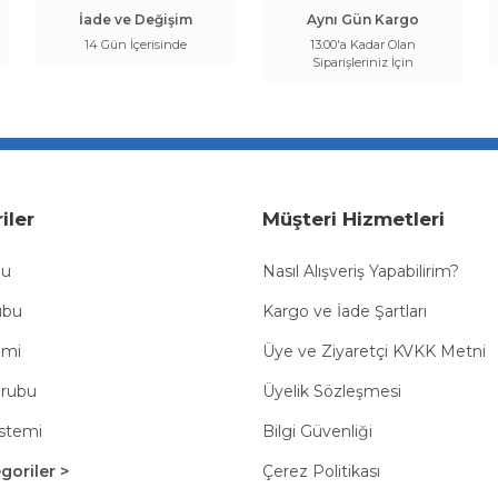
İade ve Değişim
Aynı Gün Kargo
14 Gün İçerisinde
13:00'a Kadar Olan
Siparişleriniz İçin
iler
Müşteri Hizmetleri
bu
Nasıl Alışveriş Yapabilirim?
ubu
Kargo ve İade Şartları
emi
Üye ve Ziyaretçi KVKK Metni
Grubu
Üyelik Sözleşmesi
istemi
Bilgi Güvenliği
oriler >
Çerez Politikası