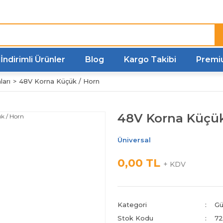
Türkiye'nin her noktasına
Hızlı Kargo
İndirimli Ürünler
Blog
Kargo Takibi
Premi
ları
48V Korna Küçük / Horn
48V Korna Küçük
Üniversal
0,00 TL
+ KDV
Kategori
Gü
Stok Kodu
72