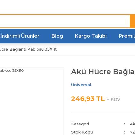
Türkiye'nin her noktasına
Hızlı Kargo
İndirimli Ürünler
Blog
Kargo Takibi
Premi
cre Bağlantı Kablosu 35X110
Akü Hücre Bağla
Üniversal
246,93 TL
+ KDV
Kategori
Ak
Stok Kodu
72