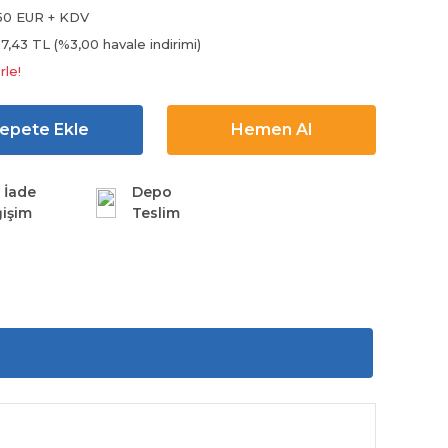
50 EUR + KDV
7,43 TL (%3,00 havale indirimi)
rle!
epete Ekle
Hemen Al
 İade
Depo
işim
Teslim