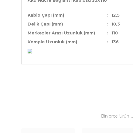
Akü Hücre Bağlantı Kablosu 35X110
Kablo Çapı (mm)
:
12,5
Delik Çapı (mm)
:
10,3
Merkezler Arası Uzunluk (mm)
:
110
Komple Uzunluk (mm)
:
136
Binlerce Ürün 