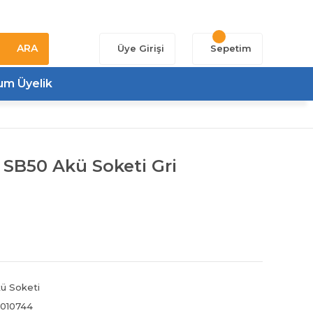
ARA
Üye Girişi
Sepetim
um Üyelik
SB50 Akü Soketi Gri
ü Soketi
010744