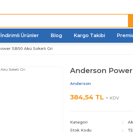
Türkiye'nin her noktasına
Hızlı Kargo
İndirimli Ürünler
Blog
Kargo Takibi
Premi
ower SB50 Akü Soketi Gri
Anderson Power 
Anderson
384,54 TL
+ KDV
Kategori
Ak
Stok Kodu
72