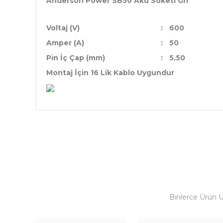
Anderson Power SB50 Akü Soketi Gri
Voltaj (V)
:
600
Amper (A)
:
50
Pin İç Çap (mm)
:
5,50
Montaj İçin 16 Lik Kablo Uygundur
Binlerce Ürün 