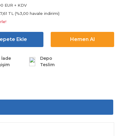
00 EUR + KDV
7,61 TL (%3,00 havale indirimi)
rle!
epete Ekle
Hemen Al
 İade
Depo
işim
Teslim