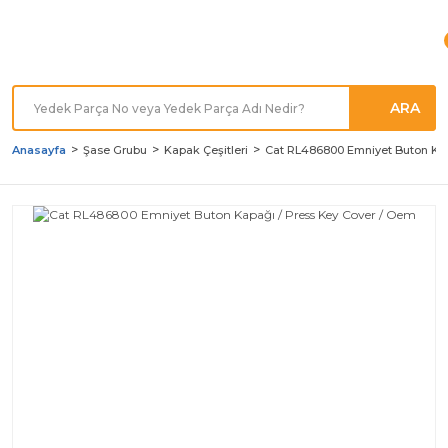
Türkiye'nin her noktasına
Hızlı Kargo
ARA
Anasayfa
Şase Grubu
Kapak Çeşitleri
Cat RL486800 Emniyet Buton Kap