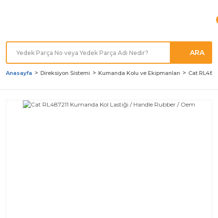
Türkiye'nin her noktasına
Hızlı Kargo
ARA
Anasayfa
Direksiyon Sistemi
Kumanda Kolu ve Ekipmanları
Cat RL4872