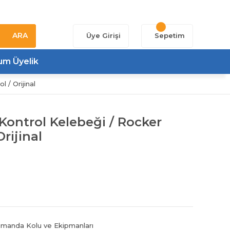
ARA
Üye Girişi
Sepetim
um Üyelik
 / Orijinal
 Kontrol Kelebeği / Rocker
rijinal
manda Kolu ve Ekipmanları