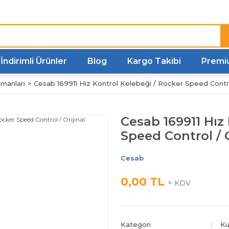
Türkiye'nin her noktasına
Hızlı Kargo
İndirimli Ürünler
Blog
Kargo Takibi
Premi
manları
Cesab 169911 Hız Kontrol Kelebeği / Rocker Speed Control
Cesab 169911 Hız
Speed Control / O
Cesab
0,00 TL
+ KDV
Kategori
Ku