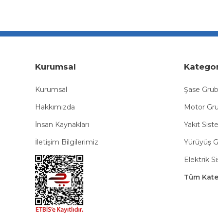
Kurumsal
Kategor
Kurumsal
Şase Gru
Hakkımızda
Motor Gr
İnsan Kaynakları
Yakıt Sist
İletişim Bilgilerimiz
Yürüyüş 
Elektrik S
Tüm Kateg