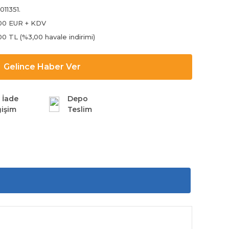
011351.
00 EUR + KDV
00 TL (%3,00 havale indirimi)
Gelince Haber Ver
 İade
Depo
işim
Teslim