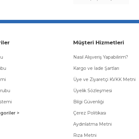
iler
Müşteri Hizmetleri
bu
Nasıl Alışveriş Yapabilirim?
ubu
Kargo ve İade Şartları
emi
Üye ve Ziyaretçi KVKK Metni
Grubu
Üyelik Sözleşmesi
istemi
Bilgi Güvenliği
oriler >
Çerez Politikası
Aydınlatma Metni
Rıza Metni