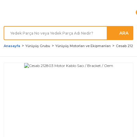
Türkiye'nin her noktasına
Hızlı Kargo
ARA
Anasayfa
Yürüyüş Grubu
Yürüyüş Motorları ve Ekipmanları
Cesab 21280