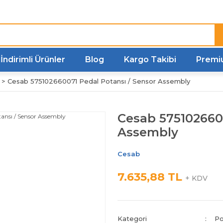
Türkiye'nin her noktasına
Hızlı Kargo
İndirimli Ürünler
Blog
Kargo Takibi
Premi
Cesab 575102660071 Pedal Potansı / Sensor Assembly
Cesab 5751026600
Assembly
Cesab
7.635,88 TL
+ KDV
Kategori
Po