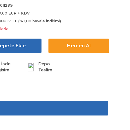
011299.
9,00 EUR + KDV
888,17 TL (%3,00 havale indirimi)
lerle!
epete Ekle
Hemen Al
 İade
Depo
işim
Teslim