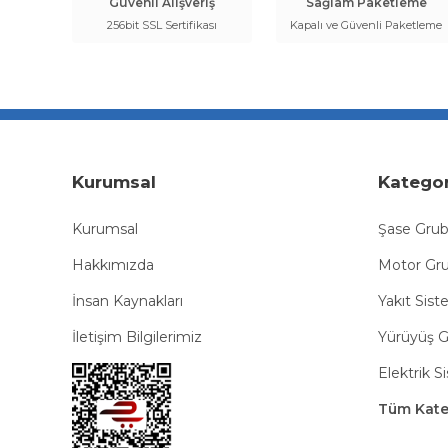
Güvenli Alışveriş
Sağlam Paketleme
256bit SSL Sertifikası
Kapalı ve Güvenli Paketleme
Kurumsal
Kategor
Kurumsal
Şase Gru
Hakkımızda
Motor Gr
İnsan Kaynakları
Yakıt Sist
İletişim Bilgilerimiz
Yürüyüş 
Elektrik S
Tüm Kateg