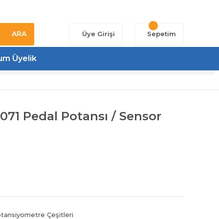
ARA
Üye Girişi
Sepetim
um Üyelik
71 Pedal Potansı / Sensor
tansiyometre Çeşitleri