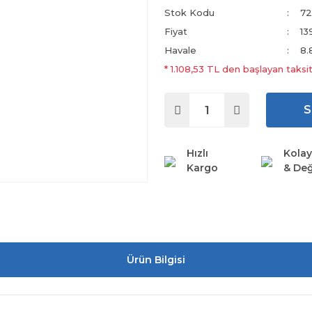
Stok Kodu
72
Fiyat
13
Havale
8.
* 1.108,53 TL den başlayan taksit
S
Hızlı
Kolay
Kargo
& Değ
Ürün Bilgisi