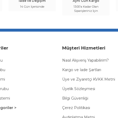
İade ve Değişim
Aynı Gün Kargo
14 Gün İçerisinde
13:00'a Kadar Olan
Siparişleriniz İçin
iler
Müşteri Hizmetleri
bu
Nasıl Alışveriş Yapabilirim?
ubu
Kargo ve İade Şartları
emi
Üye ve Ziyaretçi KVKK Metni
Grubu
Üyelik Sözleşmesi
istemi
Bilgi Güvenliği
oriler >
Çerez Politikası
Aydınlatma Metni