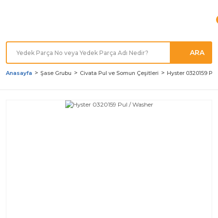
Türkiye'nin her noktasına
Hızlı Kargo
ARA
Anasayfa
Şase Grubu
Civata Pul ve Somun Çeşitleri
Hyster 0320159 Pul