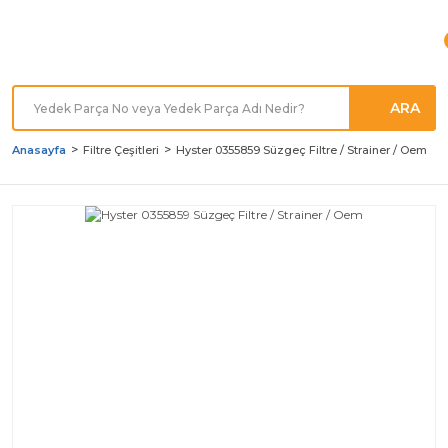
Türkiye'nin her noktasına
Hızlı Kargo
ARA
Anasayfa
Filtre Çeşitleri
Hyster 0355859 Süzgeç Filtre / Strainer / Oem