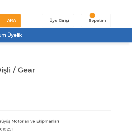
ARA
Üye Girişi
Sepetim
um Üyelik
şli / Gear
rüyüş Motorları ve Ekipmanları
010251