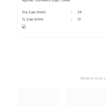
Hyster 1539449 Dişli / Gear
Dış Çap (mm)
:
26
İç Çap (mm)
:
12
Binlerce Ürün 