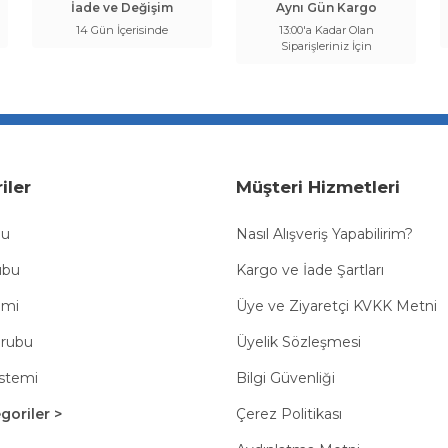
İade ve Değişim
Aynı Gün Kargo
14 Gün İçerisinde
13:00'a Kadar Olan
Siparişleriniz İçin
iler
Müşteri Hizmetleri
bu
Nasıl Alışveriş Yapabilirim?
ubu
Kargo ve İade Şartları
emi
Üye ve Ziyaretçi KVKK Metni
Grubu
Üyelik Sözleşmesi
istemi
Bilgi Güvenliği
oriler >
Çerez Politikası