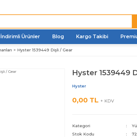
Türkiye'nin her noktasına
Hızlı Kargo
İndirimli Ürünler
Blog
Kargo Takibi
Premi
anları
Hyster 1539449 Dişli / Gear
Hyster 1539449 Di
Hyster
0,00 TL
+ KDV
Kategori
Yü
Stok Kodu
72