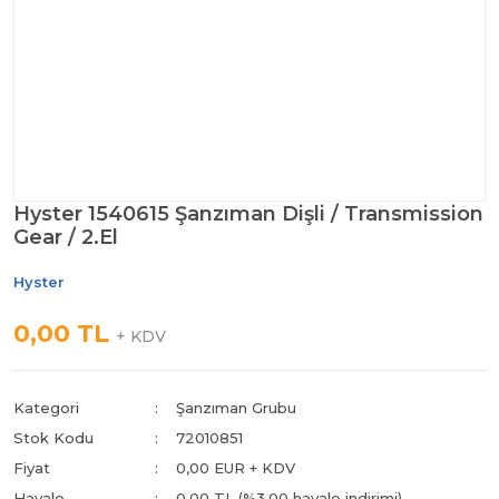
Hyster 1540615 Şanzıman Dişli / Transmission
Gear / 2.El
Hyster
0,00 TL
+ KDV
Kategori
Şanzıman Grubu
Stok Kodu
72010851
Fiyat
0,00 EUR + KDV
Havale
0,00 TL (%3,00 havale indirimi)