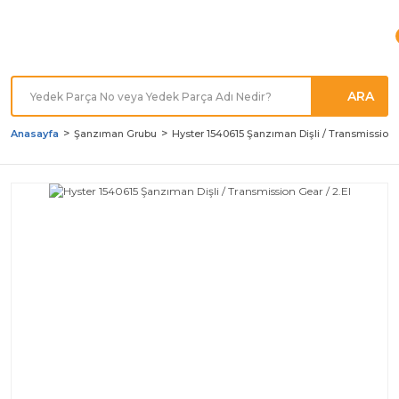
Türkiye'nin her noktasına
Hızlı Kargo
ARA
Anasayfa
Şanzıman Grubu
Hyster 1540615 Şanzıman Dişli / Transmission G