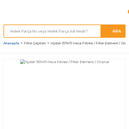
Türkiye'nin her noktasına
Hızlı Kargo
ARA
Anasayfa
Filtre Çeşitleri
Hyster 1574111 Hava Filtresi / Filter Element / Oriji