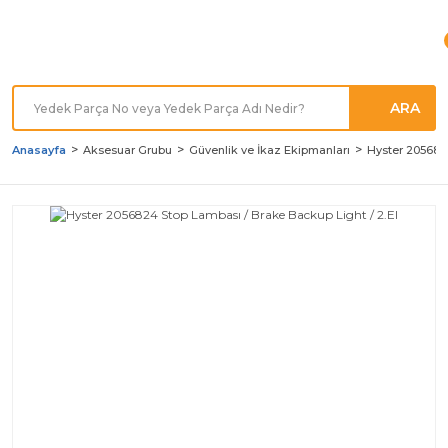
Türkiye'nin her noktasına
Hızlı Kargo
ARA
Anasayfa
Aksesuar Grubu
Güvenlik ve İkaz Ekipmanları
Hyster 2056824