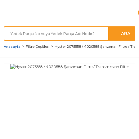
Türkiye'nin her noktasına
Hızlı Kargo
ARA
Anasayfa
Filtre Çeşitleri
Hyster 2075558 / 4020588 Şanzıman Filtre / Trans