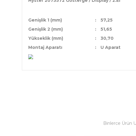
Hyster 2075572 Gösterge / Display / 2.El
Genişlik 1 (mm)
:
57,25
Genişlik 2 (mm)
:
51,65
Yükseklik (mm)
:
30,70
Montaj Aparatı
:
U Aparat
Binlerce Ürün 