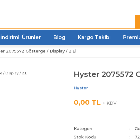
Türkiye'nin her noktasına
Hızlı Kargo
İndirimli Ürünler
Blog
Kargo Takibi
Premi
er 2075572 Gösterge / Display / 2.El
Hyster 2075572 Gö
Hyster
0,00 TL
+ KDV
Kategori
Gö
Stok Kodu
72