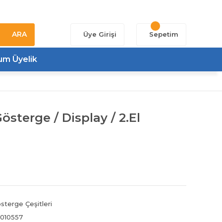
ARA
Üye Girişi
Sepetim
um Üyelik
sterge / Display / 2.El
sterge Çeşitleri
010557