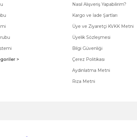
bu
Nasıl Alışveriş Yapabilirim?
ubu
Kargo ve İade Şartları
emi
Üye ve Ziyaretçi KVKK Metni
Grubu
Üyelik Sözleşmesi
istemi
Bilgi Güvenliği
oriler >
Çerez Politikası
Aydınlatma Metni
Rıza Metni