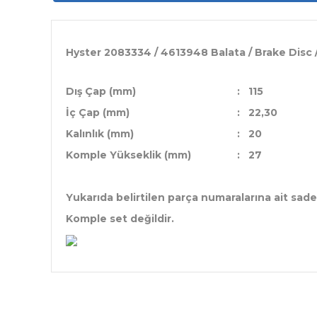
Hyster 2083334 / 4613948 Balata / Brake Disc
Dış Çap (mm)
:
115
İç Çap (mm)
:
22,30
Kalınlık (mm)
:
20
Komple Yükseklik (mm)
:
27
Yukarıda belirtilen parça numaralarına ait sade
Komple set değildir.