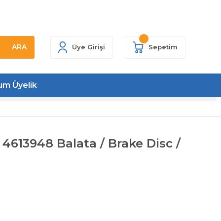
ARA
Üye Girişi
Sepetim
um Üyelik
 4613948 Balata / Brake Disc /