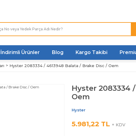
Türkiye'nin her noktasına
Hızlı Kargo
İndirimli Ürünler
Blog
Kargo Takibi
Premi
arı
Hyster 2083334 / 4613948 Balata / Brake Disc / Oem
Hyster 2083334 /
Oem
Hyster
5.981,22 TL
+ KDV