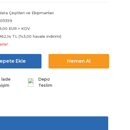
lata Çeşitleri ve Ekipmanları
011359
9,00 EUR + KDV
962,14 TL (%3,00 havale indirimi)
erle!
epete Ekle
Hemen Al
 İade
Depo
işim
Teslim