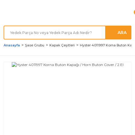
Türkiye'nin her noktasına
Hızlı Kargo
ARA
Anasayfa
Şase Grubu
Kapak Çeşitleri
Hyster 4011997 Korna Buton Kapağ