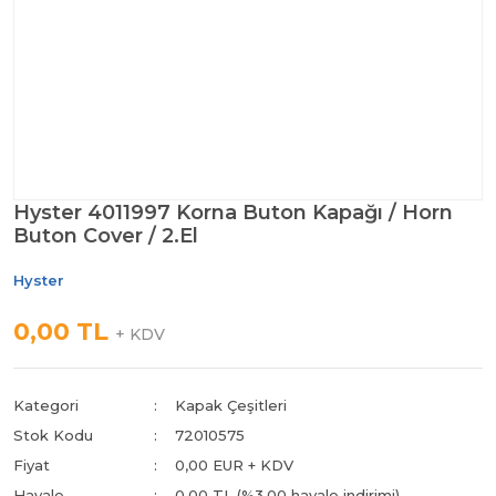
Hyster 4011997 Korna Buton Kapağı / Horn
Buton Cover / 2.El
Hyster
0,00 TL
+ KDV
Kategori
Kapak Çeşitleri
Stok Kodu
72010575
Fiyat
0,00 EUR + KDV
Havale
0,00 TL (%3,00 havale indirimi)