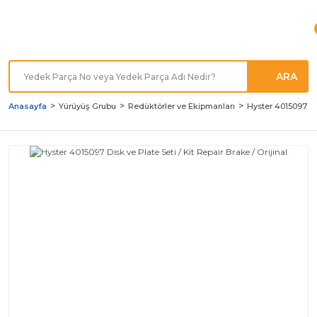
Türkiye'nin her noktasına
Hızlı Kargo
ARA
Anasayfa
Yürüyüş Grubu
Redüktörler ve Ekipmanları
Hyster 4015097 Dis