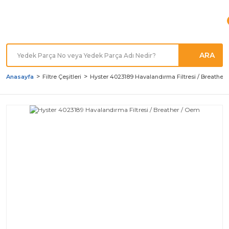
Türkiye'nin her noktasına
Hızlı Kargo
ARA
Anasayfa
Filtre Çeşitleri
Hyster 4023189 Havalandırma Filtresi / Breather