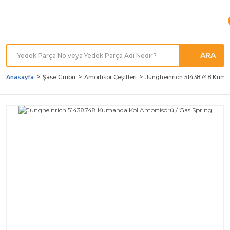
Türkiye'nin her noktasına
Hızlı Kargo
ARA
Anasayfa
Şase Grubu
Amortisör Çeşitleri
Jungheinrich 51438748 Kuman