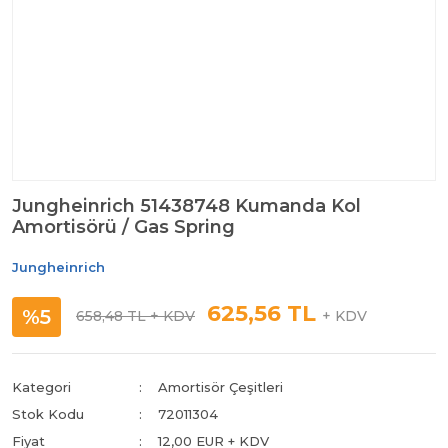
Jungheinrich 51438748 Kumanda Kol
Amortisörü / Gas Spring
Jungheinrich
625,56 TL
%5
658,48 TL
+ KDV
+ KDV
Kategori
Amortisör Çeşitleri
Stok Kodu
72011304
Fiyat
12,00 EUR + KDV