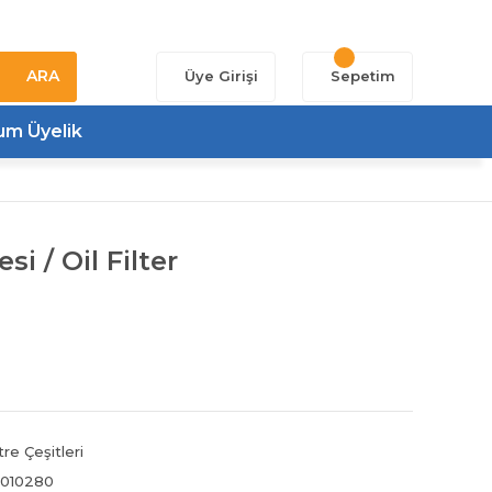
ARA
Üye Girişi
Sepetim
um Üyelik
si / Oil Filter
ltre Çeşitleri
010280