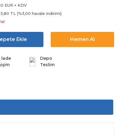
50 EUR + KDV
3,80 TL (%3,00 havale indirimi)
le!
epete Ekle
Hemen Al
 İade
Depo
işim
Teslim