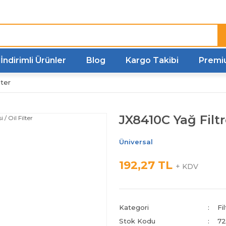
Türkiye'nin her noktasına
Hızlı Kargo
İndirimli Ürünler
Blog
Kargo Takibi
Premi
lter
JX8410C Yağ Filtre
Üniversal
192,27 TL
+ KDV
Kategori
Fi
Stok Kodu
72