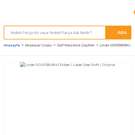
Türkiye'nin her noktasına
Hızlı Kargo
ARA
Anasayfa
Aksesuar Grubu
Sarf Malzeme Çeşitleri
Linde 0009380841 Etike