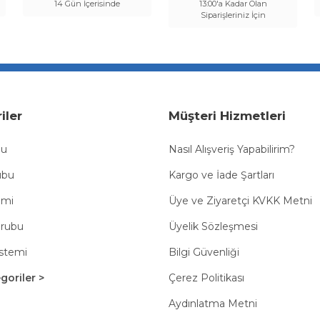
14 Gün İçerisinde
13:00'a Kadar Olan
Siparişleriniz İçin
iler
Müşteri Hizmetleri
bu
Nasıl Alışveriş Yapabilirim?
ubu
Kargo ve İade Şartları
emi
Üye ve Ziyaretçi KVKK Metni
Grubu
Üyelik Sözleşmesi
istemi
Bilgi Güvenliği
oriler >
Çerez Politikası
Aydınlatma Metni