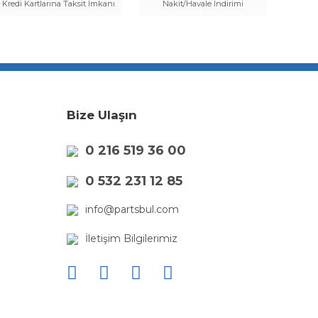
Kredi Kartlarına Taksit İmkanı
Nakit/Havale İndirimi
Bize Ulaşın
0 216 519 36 00
0 532 231 12 85
info@partsbul.com
İletişim Bilgilerimiz