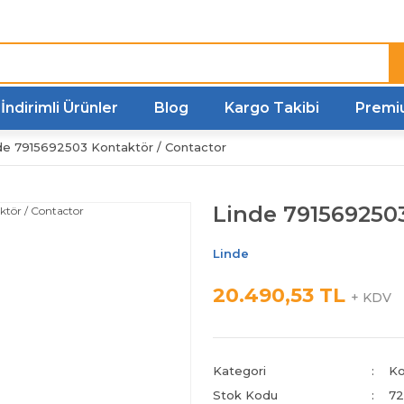
Türkiye'nin her noktasına
Hızlı Kargo
İndirimli Ürünler
Blog
Kargo Takibi
Premi
de 7915692503 Kontaktör / Contactor
Linde 7915692503
Linde
20.490,53 TL
+ KDV
Kategori
Ko
Stok Kodu
72