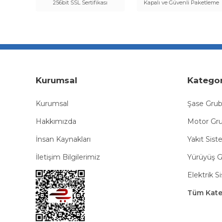
256bit SSL Sertifikası
Kapalı ve Güvenli Paketleme
Kurumsal
Kategor
Kurumsal
Şase Gru
Hakkımızda
Motor Gr
İnsan Kaynakları
Yakıt Sist
İletişim Bilgilerimiz
Yürüyüş 
Elektrik S
Tüm Kateg