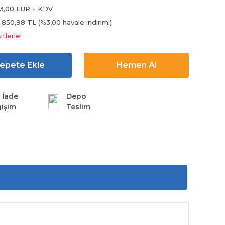
3,00 EUR + KDV
.850,98 TL (%3,00 havale indirimi)
tlerle!
epete Ekle
Hemen Al
 İade
Depo
işim
Teslim