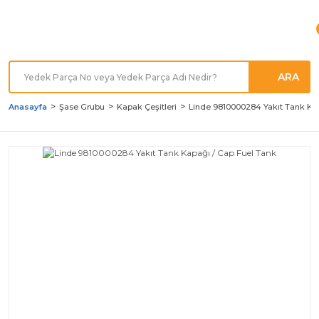
Türkiye'nin her noktasına
Hızlı Kargo
ARA
Anasayfa
Şase Grubu
Kapak Çeşitleri
Linde 9810000284 Yakıt Tank Ka