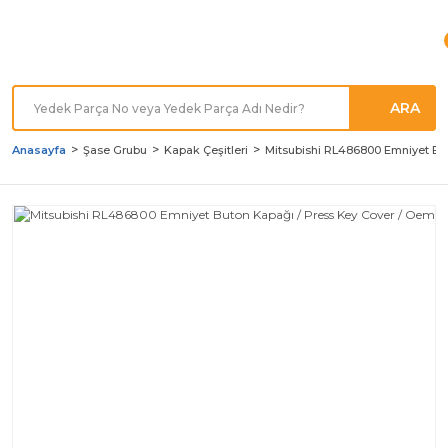
Türkiye'nin her noktasına
Hızlı Kargo
ARA
Anasayfa
Şase Grubu
Kapak Çeşitleri
Mitsubishi RL486800 Emniyet Bu