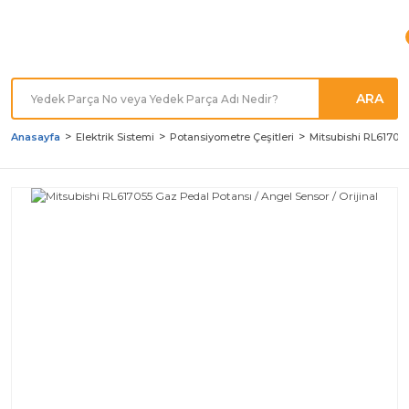
Türkiye'nin her noktasına
Hızlı Kargo
ARA
Anasayfa
Elektrik Sistemi
Potansiyometre Çeşitleri
Mitsubishi RL617055