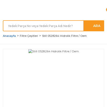
Türkiye'nin her noktasına
Hızlı Kargo
ARA
Anasayfa
Filtre Çeşitleri
Still 0528264 Hidrolik Filtre / Oem