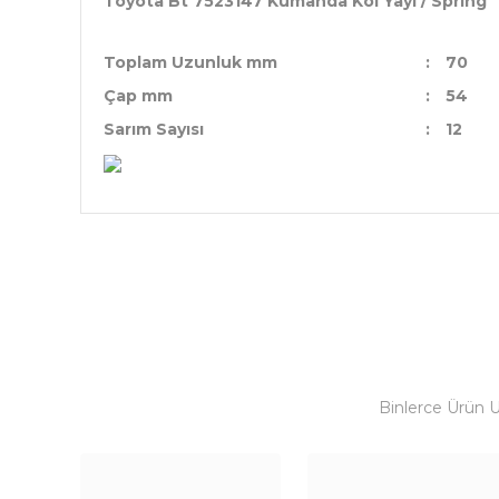
Toyota Bt 7523147 Kumanda Kol Yayı / Spring
Toplam Uzunluk mm
:
70
Çap mm
:
54
Sarım Sayısı
:
12
Binlerce Ürün 