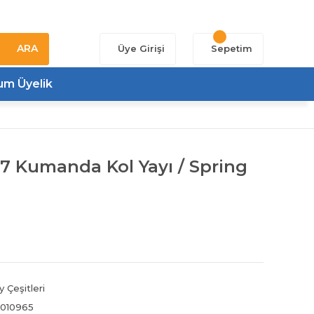
ARA
Üye Girişi
Sepetim
um Üyelik
7 Kumanda Kol Yayı / Spring
y Çeşitleri
010965