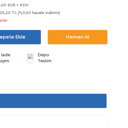
,00 EUR + KDV
405,20 TL (%3,00 havale indirimi)
erle!
epete Ekle
Hemen Al
 İade
Depo
işim
Teslim