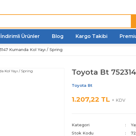
Türkiye'nin her noktasına
Hızlı Kargo
İndirimli Ürünler
Blog
Kargo Takibi
Premi
147 Kumanda Kol Yayı / Spring
Toyota Bt 752314
Toyota Bt
1.207,22 TL
+ KDV
Kategori
Ya
Stok Kodu
72