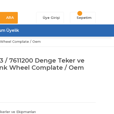
ARA
Üye Girişi
Sepetim
um Üyelik
k Wheel Complate / Oem
3 / 7611200 Denge Teker ve
ink Wheel Complate / Oem
kerler ve Ekipmanları