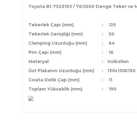
Toyota Bt 7523193 / 7611200 Denge Teker ve 
Tekerlek Çapı (mm)
:
125
Tekerlek Genişliği (mm)
:
50
Clamping Uzunluğu (mm)
:
64
Pim Çapı (mm)
:
16
Materyal
:
Vulkollan
Üst Plakanın Uzunluğu (mm)
:
130x130X130
Cıvata Delik Çap (mm)
:
11
Toplam Yükseklik (mm)
:
190