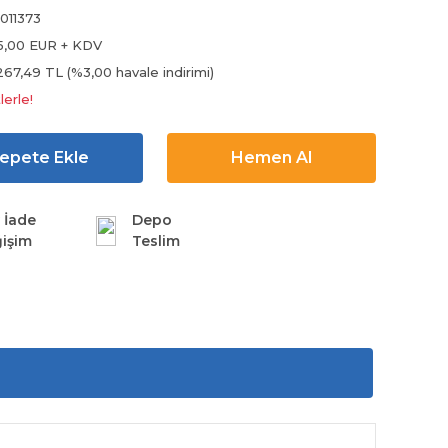
011373
5,00 EUR + KDV
267,49 TL (%3,00 havale indirimi)
lerle!
epete Ekle
Hemen Al
 İade
Depo
işim
Teslim