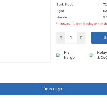
Stok Kodu
72
Fiyat
14
Havale
9.
* 1.155,84 TL den başlayan taksit
S
Hızlı
Kolay
Kargo
& Değ
Ürün Bilgisi