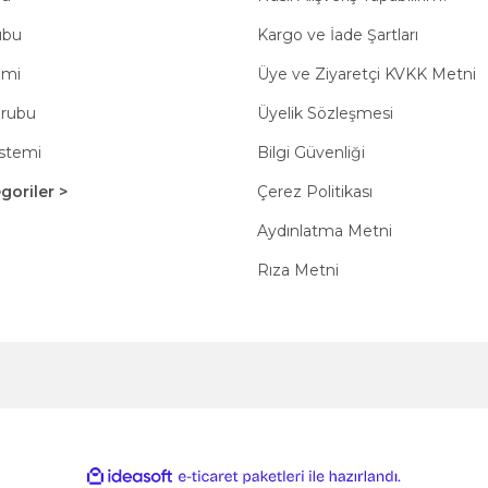
ubu
Kargo ve İade Şartları
emi
Üye ve Ziyaretçi KVKK Metni
Grubu
Üyelik Sözleşmesi
istemi
Bilgi Güvenliği
oriler >
Çerez Politikası
Aydınlatma Metni
Rıza Metni
ile
ideasoft
e-