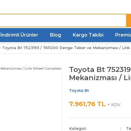
Türkiye'nin her noktasına
Hızlı Kargo
İndirimli Ürünler
Blog
Kargo Takibi
Premi
Toyota Bt 7523193 / 7611200 Denge Teker ve Mekanizması / Lin
Toyota Bt 752319
Mekanizması / L
Toyota Bt
7.961,76 TL
+ KDV
Kategori
Te