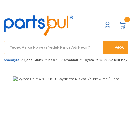
Türkiye'nin her noktasına
Hızlı Kargo
ARA
Anasayfa
Şase Grubu
Kabin Ekipmanları
Toyota Bt 7547693 Kilit Kaydı