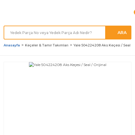
Türkiye'nin her noktasına
Hızlı Kargo
ARA
Anasayfa
Keçeler & Tamir Takımları
Yale 504224208 Aks Keçesi / Seal / O