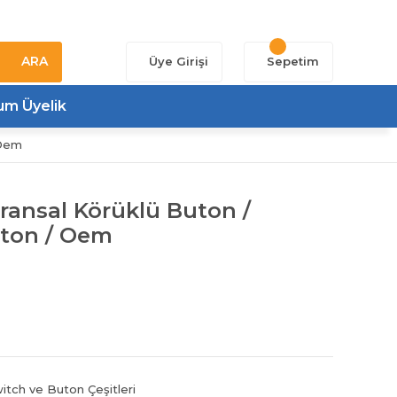
ARA
Üye Girişi
Sepetim
um Üyelik
 Oem
ransal Körüklü Buton /
tton / Oem
itch ve Buton Çeşitleri