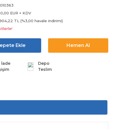
010363
0,00 EUR + KDV
.904,22 TL (%3,00 havale indirimi)
tlerle!
epete Ekle
Hemen Al
 İade
Depo
işim
Teslim