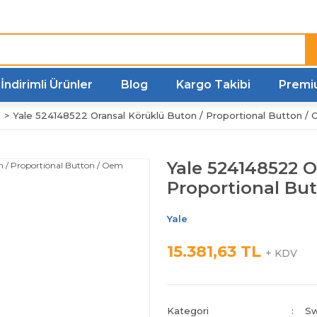
Türkiye'nin her noktasına
Hızlı Kargo
İndirimli Ürünler
Blog
Kargo Takibi
Premi
i
Yale 524148522 Oransal Körüklü Buton / Proportional Button /
Yale 524148522 O
Proportional Bu
Yale
15.381,63 TL
+ KDV
Kategori
Sw