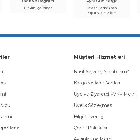
İade ve Değişim
Aynı Gün Kargo
14 Gün İçerisinde
13:00'a Kadar Olan
Siparişleriniz İçin
iler
Müşteri Hizmetleri
bu
Nasıl Alışveriş Yapabilirim?
ubu
Kargo ve İade Şartları
emi
Üye ve Ziyaretçi KVKK Metni
Grubu
Üyelik Sözleşmesi
istemi
Bilgi Güvenliği
oriler >
Çerez Politikası
Aydınlatma Metni