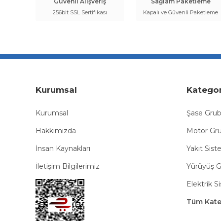
Güvenli Alışveriş
Sağlam Paketleme
256bit SSL Sertifikası
Kapalı ve Güvenli Paketleme
Kurumsal
Kategor
Kurumsal
Şase Gru
Hakkımızda
Motor Gr
İnsan Kaynakları
Yakıt Sist
İletişim Bilgilerimiz
Yürüyüş 
Elektrik S
Tüm Kateg