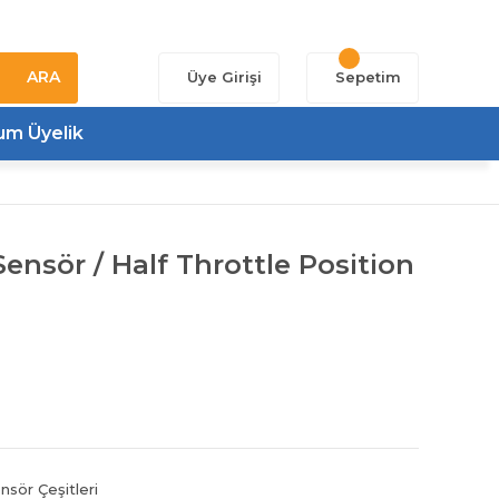
ARA
Üye Girişi
Sepetim
um Üyelik
ensör / Half Throttle Position
nsör Çeşitleri