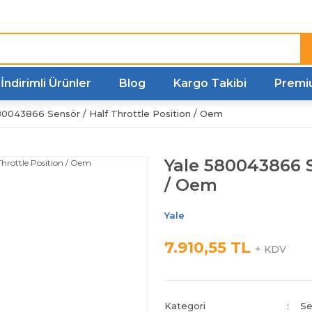
Türkiye'nin her noktasına
Hızlı Kargo
İndirimli Ürünler
Blog
Kargo Takibi
Premi
80043866 Sensör / Half Throttle Position / Oem
Yale 580043866 S
/ Oem
Yale
7.910,55 TL
+ KDV
Kategori
Se