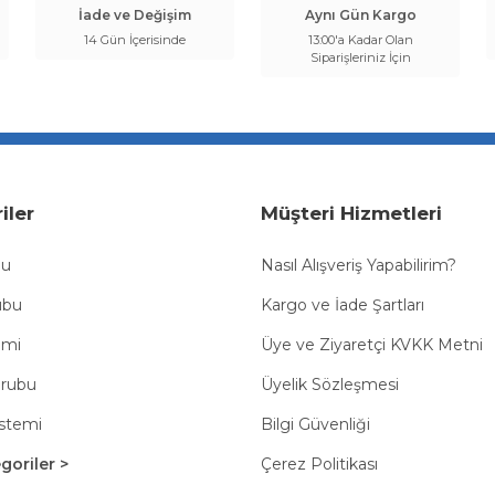
İade ve Değişim
Aynı Gün Kargo
14 Gün İçerisinde
13:00'a Kadar Olan
Siparişleriniz İçin
iler
Müşteri Hizmetleri
bu
Nasıl Alışveriş Yapabilirim?
ubu
Kargo ve İade Şartları
emi
Üye ve Ziyaretçi KVKK Metni
Grubu
Üyelik Sözleşmesi
istemi
Bilgi Güvenliği
oriler >
Çerez Politikası