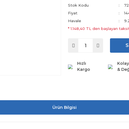
Stok Kodu
72
Fiyat
14
Havale
9.
* 1.148,40 TL den başlayan taksit
S
Hızlı
Kolay
Kargo
& Değ
Ürün Bilgisi