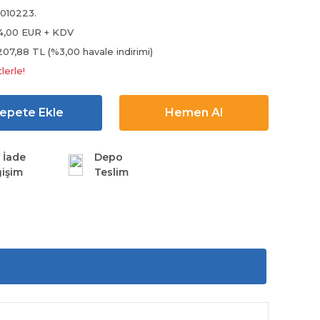
010223.
4,00 EUR + KDV
207,88 TL (%3,00 havale indirimi)
lerle!
epete Ekle
Hemen Al
 İade
Depo
işim
Teslim