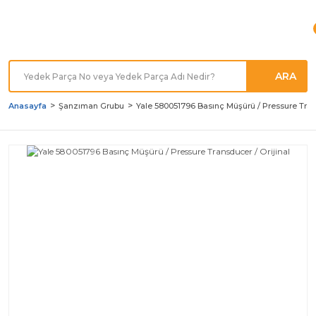
Türkiye'nin her noktasına
Hızlı Kargo
ARA
Anasayfa
Şanzıman Grubu
Yale 580051796 Basınç Müşürü / Pressure Trans