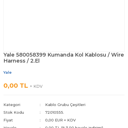
Yale 580058399 Kumanda Kol Kablosu / Wire
Harness / 2.El
Yale
0,00 TL
+ KDV
Kategori
Kablo Grubu Çeşitleri
Stok Kodu
72010555.
Fiyat
0,00 EUR + KDV
Havale
0,00 TL (%3,00 havale indirimi)