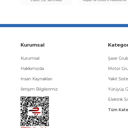
256bit SSL Sertifikası
Kapalı ve Güvenli Paketleme
Kurumsal
Kategor
Kurumsal
Şase Gru
Hakkımızda
Motor Gr
İnsan Kaynakları
Yakıt Sist
İletişim Bilgilerimiz
Yürüyüş 
Elektrik S
Tüm Kateg