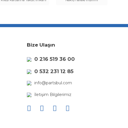
Kredi Kartlarına Taksit İmkanı
Nakit/Havale İndirimi
Bize Ulaşın
0 216 519 36 00
0 532 231 12 85
info@partsbul.com
İletişim Bilgilerimiz