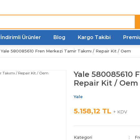
Türkiye'nin her noktasına
Hızlı Kargo
İndirimli Ürünler
Blog
Kargo Takibi
Premi
Yale 580085610 Fren Merkezi Tamir Takımı / Repair Kit / Oem
Yale 580085610 F
Repair Kit / Oem
Yale
5.158,12 TL
+ KDV
Kategori
Fr