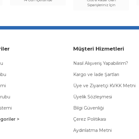
14 Gün İçerisinde
13:00'a Kadar Olan
Siparişleriniz İçin
iler
Müşteri Hizmetleri
bu
Nasıl Alışveriş Yapabilirim?
ubu
Kargo ve İade Şartları
emi
Üye ve Ziyaretçi KVKK Metni
Grubu
Üyelik Sözleşmesi
istemi
Bilgi Güvenliği
oriler >
Çerez Politikası
Aydınlatma Metni