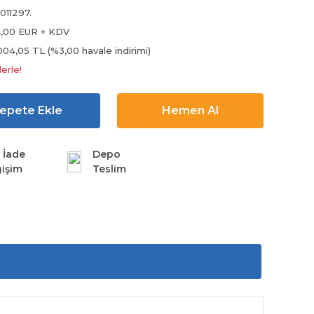
011297.
,00 EUR + KDV
004,05 TL (%3,00 havale indirimi)
erle!
epete Ekle
Hemen Al
 İade
Depo
işim
Teslim