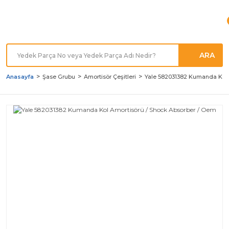
Türkiye'nin her noktasına
Hızlı Kargo
ARA
Anasayfa
Şase Grubu
Amortisör Çeşitleri
Yale 582031382 Kumanda Kol 