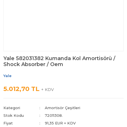
Yale 582031382 Kumanda Kol Amortisörü /
Shock Absorber / Oem
Yale
5.012,70 TL
+ KDV
Kategori
Amortisör Çeşitleri
Stok Kodu
72011308.
Fiyat
91,35 EUR + KDV