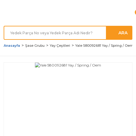
Türkiye'nin her noktasına
Hızlı Kargo
ARA
Anasayfa
Şase Grubu
Yay Çeşitleri
Yale 580092681 Yay / Spring / Oem