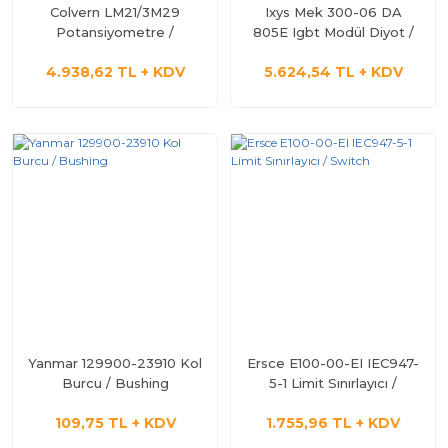
Colvern LM21/3M29
Ixys Mek 300-06 DA
Potansiyometre /
805E Igbt Modül Diyot /
Potentiometer / Orijinal
Orijinal
4.938,62 TL + KDV
5.624,54 TL + KDV
Yanmar 129900-23910 Kol
Ersce E100-00-EI IEC947-
Burcu / Bushing
5-1 Limit Sınırlayıcı /
Switch
109,75 TL + KDV
1.755,96 TL + KDV