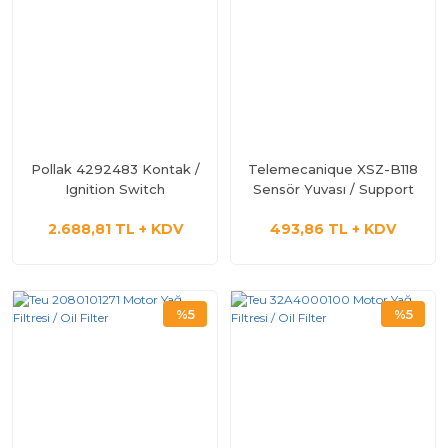
Pollak 4292483 Kontak /
Telemecanique XSZ-B118
Ignition Switch
Sensör Yuvası / Support
2.688,81 TL + KDV
493,86 TL + KDV
%5
%5