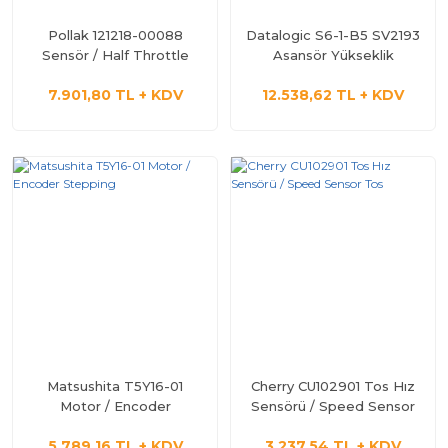
Pollak 121218-00088
Datalogic S6-1-B5 SV2193
Sensör / Half Throttle
Asansör Yükseklik
Position
Sensörü / Lift Sensor
7.901,80 TL + KDV
12.538,62 TL + KDV
Matsushita T5Y16-01
Cherry CU102901 Tos Hız
Motor / Encoder
Sensörü / Speed Sensor
Stepping
Tos
5.789,16 TL + KDV
3.237,54 TL + KDV