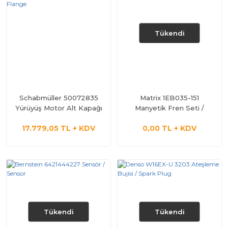
Tükendi
Schabmüller 50072835
Matrix 1EB035-151
Yürüyüş Motor Alt Kapağı
Manyetik Fren Seti /
/ End Cover Flange
Brake Complate
17.779,05 TL + KDV
0,00 TL + KDV
Tükendi
Tükendi