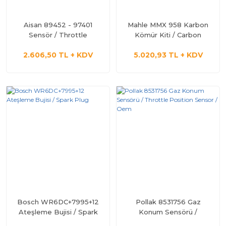
Aisan 89452 - 97401
Mahle MMX 958 Karbon
Sensör / Throttle
Kömür Kiti / Carbon
Position Sensor
Brush Kit
2.606,50 TL + KDV
5.020,93 TL + KDV
Bosch WR6DC+7995+12
Pollak 8531756 Gaz
Ateşleme Bujisi / Spark
Konum Sensörü /
Plug
Throttle Position Sensor