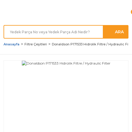
Türkiye'nin her noktasına
Hızlı Kargo
ARA
Anasayfa
Filtre Çeşitleri
Donaldson P171533 Hidrolik Filtre / Hydraulic Filte